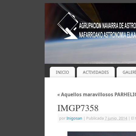
INICIO
ACTIVIDADES
GALER
«
Aquellos maravillosos PARHELI
IMGP7358
por
Inigosan
|
Publicada
7 junio, 2014
|
El