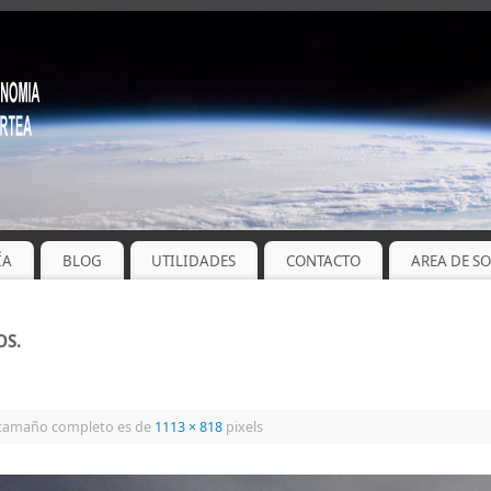
ÍA
BLOG
UTILIDADES
CONTACTO
AREA DE S
OS.
 tamaño completo es de
1113 × 818
pixels