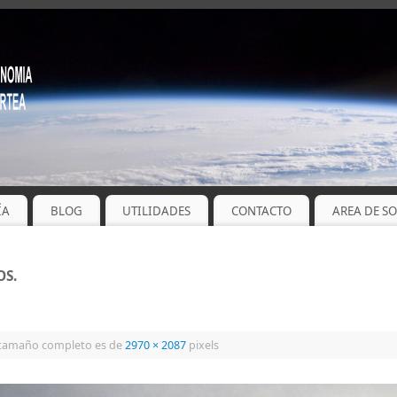
ÍA
BLOG
UTILIDADES
CONTACTO
AREA DE S
OS.
 tamaño completo es de
2970 × 2087
pixels