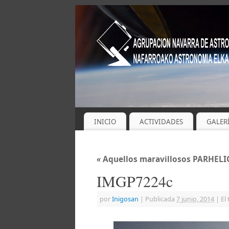
INICIO
ACTIVIDADES
GALER
«
Aquellos maravillosos PARHELI
IMGP7224c
por
Inigosan
|
Publicada
7 junio, 2014
|
El