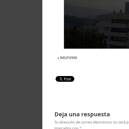
«
IMGP6996
Deja una respuesta
Tu dirección de correo electrónico no será p
marcados con
*