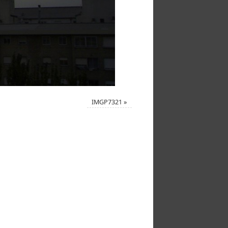
IMGP7321
»