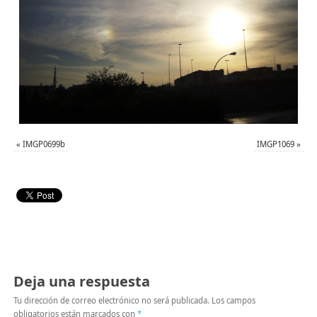
«
IMGP0699b
IMGP1069
»
Deja una respuesta
Tu dirección de correo electrónico no será publicada.
Los campos
obligatorios están marcados con
*