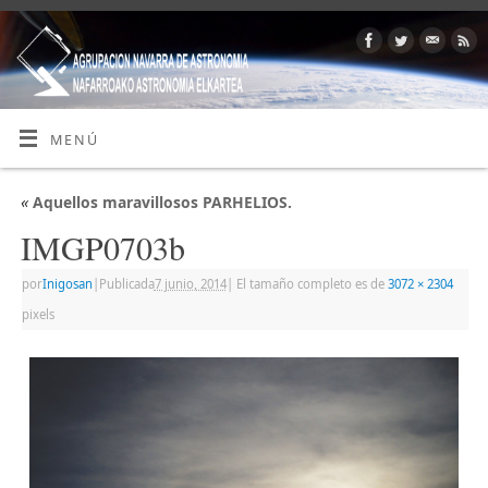
MENÚ
«
Aquellos maravillosos PARHELIOS.
IMGP0703b
por
Inigosan
|
Publicada
7 junio, 2014
|
El tamaño completo es de
3072 × 2304
pixels