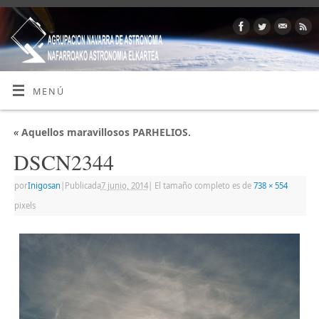
MENÚ
«
Aquellos maravillosos PARHELIOS.
DSCN2344
por
Inigosan
|
Publicada
7 junio, 2014
|
El tamaño completo es de
738 × 554
pixels