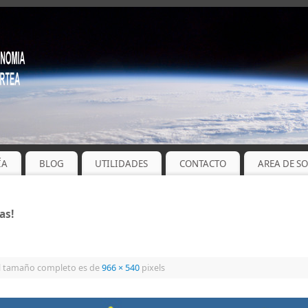
ÍA
BLOG
UTILIDADES
CONTACTO
AREA DE S
as!
l tamaño completo es de
966 × 540
pixels