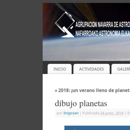
INICIO
ACTIVIDADES
GALER
«
2018: ¡un verano lleno de planet
dibujo planetas
por
Inigosan
|
Publicada
24 junio, 2018
|
E