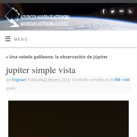
MENÚ
«
Una velada galileana: la observación de Júpiter
jupiter simple vista
por
Inigosan
|
Publicada
22 febrero, 2016
|
El tamaño completo es de
888 × 644
pixels